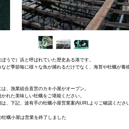
（ぼうで）浜と呼ばれていた歴史ある港です。
コなど季節毎に様々な魚が捕れるだけでなく、海苔や牡蠣が養
には、漁業組合直営のカキ小屋がオープン。
焼かれた美味しい牡蠣をご堪能ください。
は、下記、波有手の牡蠣小屋営業案内URLよりご確認くださ
年）の牡蠣小屋は営業を終了しました