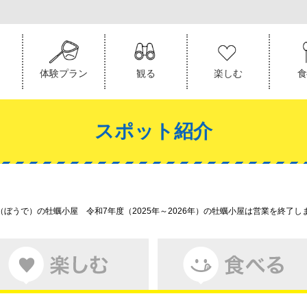
き
体験プラン
観る
楽しむ
食
スポット紹介
ぼうで）の牡蠣小屋 令和7年度（2025年～2026年）の牡蠣小屋は営業を終了し