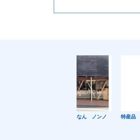
うちで楽しむはんなん ノンノ
特産品 草竹農園
ンク