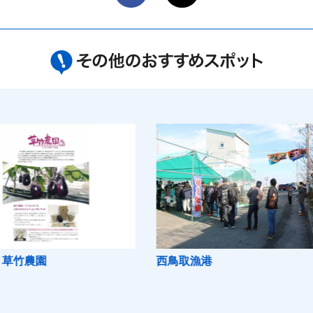
西鳥取漁港
おうちで
造