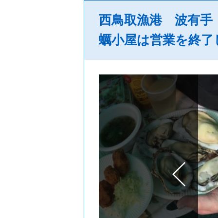
西鳥取漁港 波有手（
蠣小屋は営業を終了