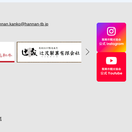
nnan.kanko@hannan-tb.jp
票