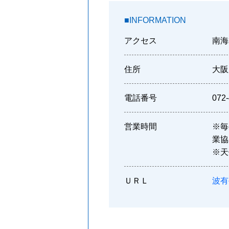
■INFORMATION
アクセス
南海
住所
大阪
電話番号
072-
営業時間
※毎
業協
※天
ＵＲＬ
波有