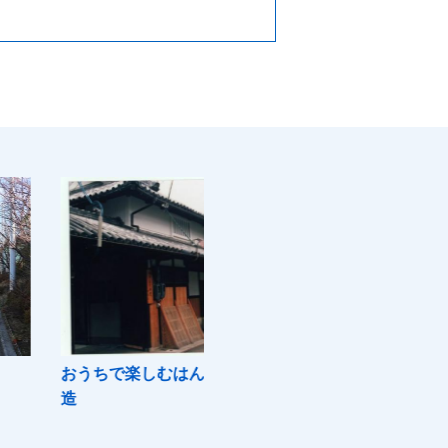
楽しむはんなん 浪花酒
辻茂製菓