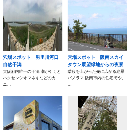
穴場スポット 男里川河口
穴場スポット 阪南スカイ
自然干潟
タウン展望緑地からの夜景
大阪府内唯一の干潟 潮が引くと
階段を上がった先に広がる絶景
ハクセンシオマネキなどのカ
パノラマ 阪南市内の住宅街や、
ニ…
…