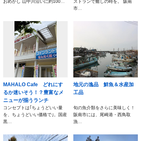
おめかし 山中川沿いに約100…
ストランで癒しの時を。 阪南
市…
MAHALO Cafe どれにす
地元の逸品 鮮魚＆水産加
るか迷いそう！？豊富なメ
工品
ニューが揃うランチ
コンセプトは｢ちょうどいい量
旬の魚介類をさらに美味しく！
を、ちょうどいい価格で｣。国産
阪南市には、尾崎港・西鳥取
黒…
漁…