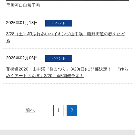
里川河口自然干潟
2026年01月13日
イベント
3/28（土）JRふれあいハイキング山中渓・熊野街道の春をたど
る
2026年02月06日
イベント
花街道2026 山中渓『桜まつり』3/29(日)に開催決定！ 『ゆら
めくアートさんぽ』3/20～4/5開催予定！
前へ
1
2